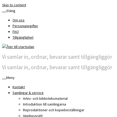
Skip to content
Stäng
Om oss
Personuppgifter
FAQ
Tillgänglighet
Vi samlar in, ordnar, bevarar samt tillgängliggör
Vi samlar in, ordnar, bevarar samt tillgängliggör
Meny
Kontakt
Samlingar & service
Arkiv- och biblioteksmaterial
Introduktion till samlingarna
Reproduktioner och kopiebeställningar
Upphovsrätt