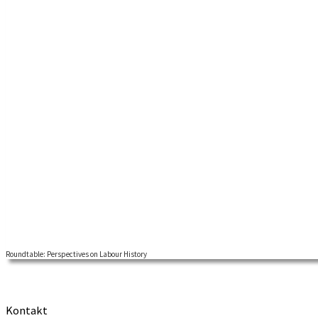
Roundtable: Perspectives on Labour History
Welcome to a NLHN roundtable (digital) on different perspectives on l
Kontakt