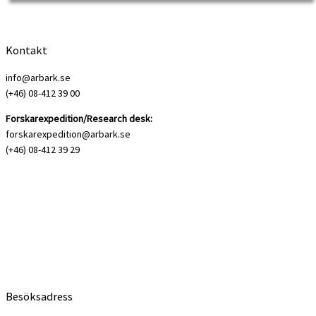
Författare sprungna ur arbetarklassen och som skrev ur […]
Kontakt
info@arbark.se
(+46) 08-412 39 00
Forskarexpedition/Research desk:
forskarexpedition@arbark.se
(+46) 08-412 39 29
Besöksadress