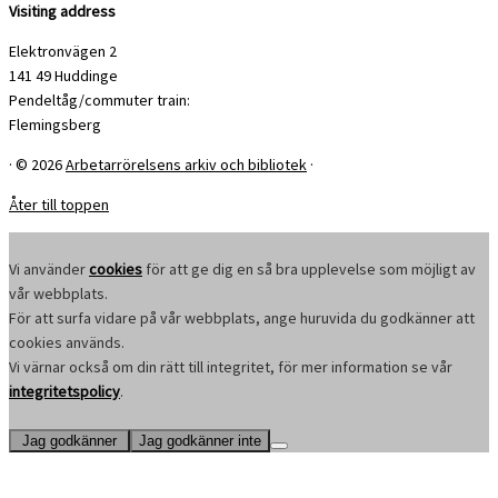
Visiting address
Elektronvägen 2
141 49 Huddinge
Pendeltåg/commuter train:
Flemingsberg
·
© 2026
Arbetarrörelsens arkiv och bibliotek
·
Åter till toppen
Vi använder
cookies
för att ge dig en så bra upplevelse som möjligt av
vår webbplats.
För att surfa vidare på vår webbplats, ange huruvida du godkänner att
cookies används.
Vi värnar också om din rätt till integritet, för mer information se vår
integritetspolicy
.
Jag godkänner
Jag godkänner inte