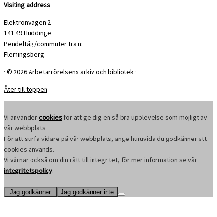
Visiting address
Elektronvägen 2
141 49 Huddinge
Pendeltåg/commuter train:
Flemingsberg
·
© 2026
Arbetarrörelsens arkiv och bibliotek
·
Åter till toppen
Vi använder
cookies
för att ge dig en så bra upplevelse som möjligt av
vår webbplats.
För att surfa vidare på vår webbplats, ange huruvida du godkänner att
cookies används.
Vi värnar också om din rätt till integritet, för mer information se vår
integritetspolicy
.
Jag godkänner
Jag godkänner inte