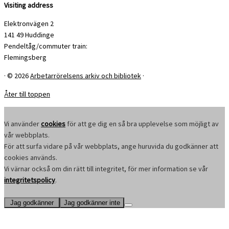
Visiting address
Elektronvägen 2
141 49 Huddinge
Pendeltåg/commuter train:
Flemingsberg
·
© 2026
Arbetarrörelsens arkiv och bibliotek
·
Åter till toppen
Vi använder
cookies
för att ge dig en så bra upplevelse som möjligt av
vår webbplats.
För att surfa vidare på vår webbplats, ange huruvida du godkänner att
cookies används.
Vi värnar också om din rätt till integritet, för mer information se vår
integritetspolicy
.
Jag godkänner
Jag godkänner inte