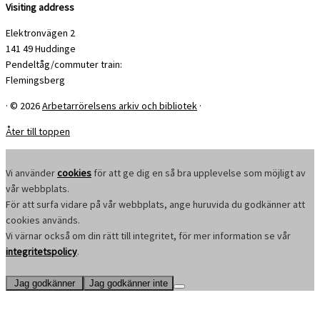
Visiting address
Elektronvägen 2
141 49 Huddinge
Pendeltåg/commuter train:
Flemingsberg
·
© 2026
Arbetarrörelsens arkiv och bibliotek
·
Åter till toppen
Vi använder
cookies
för att ge dig en så bra upplevelse som möjligt av
vår webbplats.
För att surfa vidare på vår webbplats, ange huruvida du godkänner att
cookies används.
Vi värnar också om din rätt till integritet, för mer information se vår
integritetspolicy
.
Jag godkänner
Jag godkänner inte