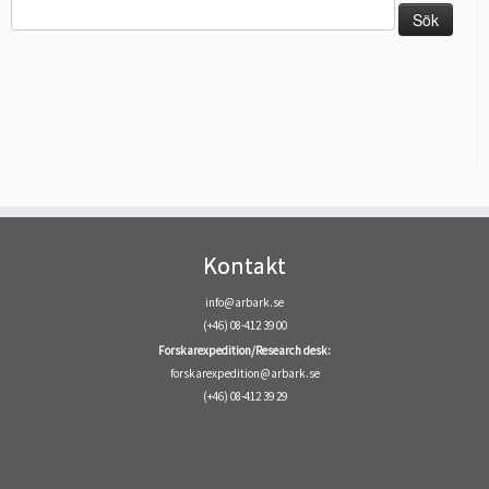
Sök
efter:
Kontakt
info@arbark.se
(+46) 08-412 39 00
Forskarexpedition/Research desk:
forskarexpedition@arbark.se
(+46) 08-412 39 29