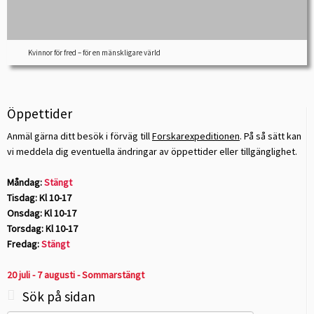
Kvinnor för fred – för en mänskligare värld
Öppettider
Anmäl gärna ditt besök i förväg till
Forskarexpeditionen
. På så sätt kan
vi meddela dig eventuella ändringar av öppettider eller tillgänglighet.
Måndag:
Stängt
Tisdag: Kl 10-17
Onsdag: Kl 10-17
Torsdag: Kl 10-17
Fredag:
Stängt
20 juli - 7 augusti - Sommarstängt
Sök på sidan