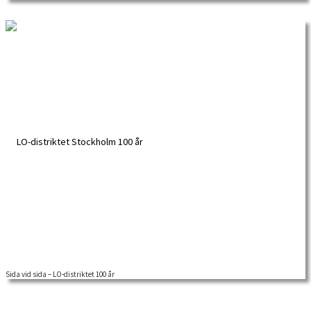
som […]
Sida vid sida – LO-distriktet 100 år
I år är det 100 år sedan fackföreningsrö­relsen i Stockholm tog beslutet att samla
alla […]