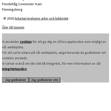
Pendeltåg/commuter train:
Flemingsberg
·
© 2026
Arbetarrörelsens arkiv och bibliotek
·
Åter till toppen
Vi använder
cookies
för att ge dig en så bra upplevelse som möjligt av
vår webbplats.
För att surfa vidare på vår webbplats, ange huruvida du godkänner att
cookies används.
Vi värnar också om din rätt till integritet, för mer information se vår
integritetspolicy
.
Jag godkänner
Jag godkänner inte