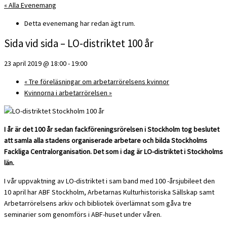
« Alla Evenemang
Detta evenemang har redan ägt rum.
Sida vid sida – LO-distriktet 100 år
23 april 2019 @ 18:00
-
19:00
«
Tre föreläsningar om arbetarrörelsens kvinnor
Kvinnorna i arbetarrörelsen
»
I år är det 100 år sedan fackföreningsrö­relsen i Stockholm tog beslutet
att samla alla stadens organiserade arbetare och bilda Stockholms
Fackliga Centralorga­nisation. Det som i dag är LO-distriktet i Stockholms
län.
I vår uppvaktning av LO-distriktet i sam band med 100 -årsjubileet den
10 april har ABF Stockholm, Arbetarnas Kulturhistoriska Sällskap samt
Arbetarrörelsens arkiv och bibliotek överlämnat som gåva tre
seminarier som genomförs i ABF-huset under våren.