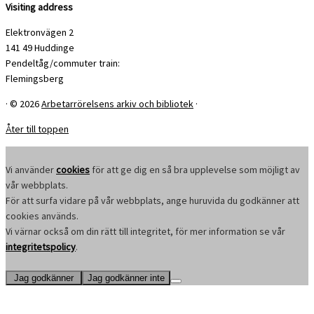
Visiting address
Elektronvägen 2
141 49 Huddinge
Pendeltåg/commuter train:
Flemingsberg
·
© 2026
Arbetarrörelsens arkiv och bibliotek
·
Åter till toppen
Vi använder
cookies
för att ge dig en så bra upplevelse som möjligt av
vår webbplats.
För att surfa vidare på vår webbplats, ange huruvida du godkänner att
cookies används.
Vi värnar också om din rätt till integritet, för mer information se vår
integritetspolicy
.
Jag godkänner
Jag godkänner inte