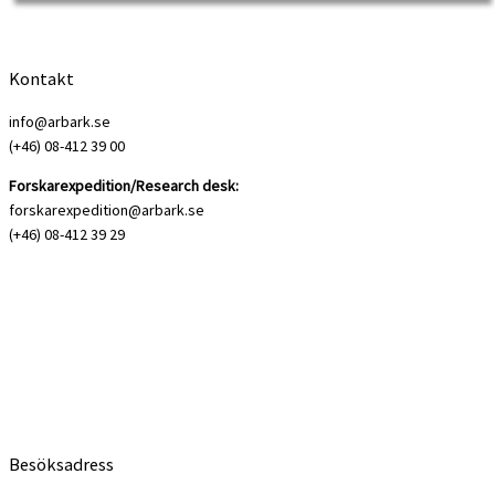
huvudroller. Läs om Ebba Nordströms öde […]
Kontakt
info@arbark.se
(+46) 08-412 39 00
Forskarexpedition/Research desk:
forskarexpedition@arbark.se
(+46) 08-412 39 29
Besöksadress