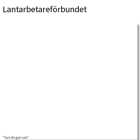
Lantarbetareförbundet
”Tack för god vakt”
I Åkers styckebruks historia intog brukspatron och kyrkoherden givna