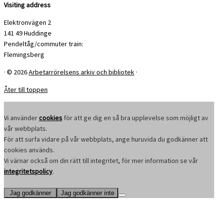
Visiting address
Elektronvägen 2
141 49 Huddinge
Pendeltåg/commuter train:
Flemingsberg
·
© 2026
Arbetarrörelsens arkiv och bibliotek
·
Åter till toppen
Vi använder
cookies
för att ge dig en så bra upplevelse som möjligt av
vår webbplats.
För att surfa vidare på vår webbplats, ange huruvida du godkänner att
cookies används.
Vi värnar också om din rätt till integritet, för mer information se vår
integritetspolicy
.
Jag godkänner
Jag godkänner inte