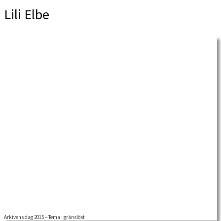
Lili Elbe
Arkivens dag 2015 – Tema : gränslöst
ARAB, Arkivens dag tema : gränslöst, med seminarier och utställning