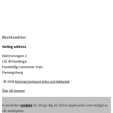
Besöksadress
Visiting address
Elektronvägen 2
141 49 Huddinge
Pendeltåg/commuter train:
Flemingsberg
·
© 2026
Arbetarrörelsens arkiv och bibliotek
·
Åter till toppen
Vi använder
cookies
för att ge dig en så bra upplevelse som möjligt av
vår webbplats.