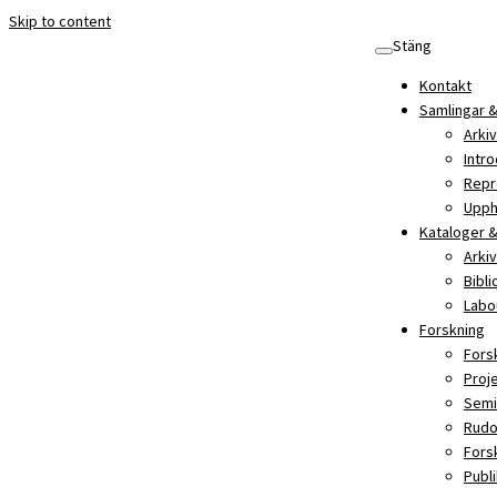
Skip to content
Stäng
Kontakt
Samlingar &
Arkiv
Intro
Repr
Upph
Kataloger &
Arki
Bibl
Labo
Forskning
Fors
Proj
Semi
Rudo
Fors
Publ