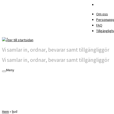
Om oss
Personuppg
FAQ
Tillgängligh
Vi samlar in, ordnar, bevarar samt tillgängliggör
Vi samlar in, ordnar, bevarar samt tillgängliggör
Meny
Hem
»
ljud