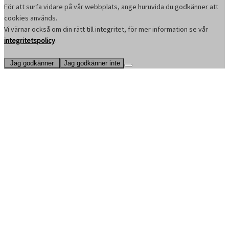
För att surfa vidare på vår webbplats, ange huruvida du godkänner att
cookies används.
Vi värnar också om din rätt till integritet, för mer information se vår
integritetspolicy
.
Jag godkänner
Jag godkänner inte