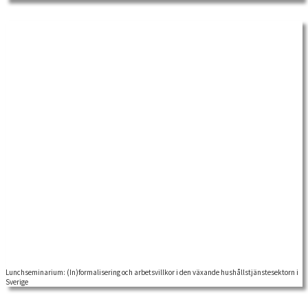
Lunchseminarium: (In)formalisering och arbetsvillkor i den växande hushållstjänstesektorn i
Sverige