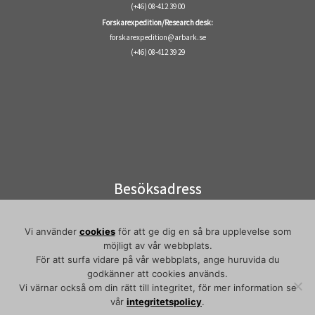
(+46) 08-412 39 00
Forskarexpedition/Research desk:
forskarexpedition@arbark.se
(+46) 08-412 39 29
Besöksadress
Visiting address
Elektronvägen 2
Vi använder
cookies
för att ge dig en så bra upplevelse som
141 49 Huddinge
möjligt av vår webbplats.
Pendeltåg/commuter train:
För att surfa vidare på vår webbplats, ange huruvida du
godkänner att cookies används.
Flemingsberg
Vi värnar också om din rätt till integritet, för mer information se
vår
integritetspolicy
.