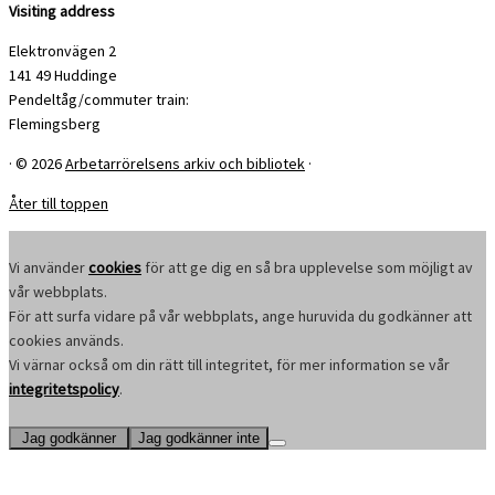
Visiting address
Elektronvägen 2
141 49 Huddinge
Pendeltåg/commuter train:
Flemingsberg
·
© 2026
Arbetarrörelsens arkiv och bibliotek
·
Åter till toppen
Vi använder
cookies
för att ge dig en så bra upplevelse som möjligt av
vår webbplats.
För att surfa vidare på vår webbplats, ange huruvida du godkänner att
cookies används.
Vi värnar också om din rätt till integritet, för mer information se vår
integritetspolicy
.
Jag godkänner
Jag godkänner inte