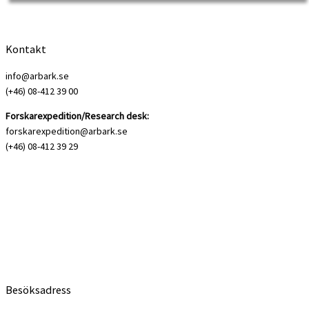
Lincolnuniversitetet. Hej Anna, hur hittade […]
Kontakt
info@arbark.se
(+46) 08-412 39 00
Forskarexpedition/Research desk:
forskarexpedition@arbark.se
(+46) 08-412 39 29
Besöksadress