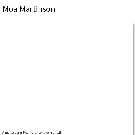
Moa Martinson
Anna studerar Moa Martinsons journalistik
Anna Hoyles, lärare för vuxna med förståndshandikapp samt doktorand vid