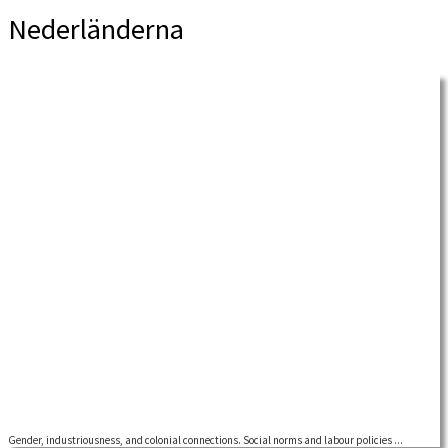
Nederländerna
Gender, industriousness, and colonial connections. Social norms and labour policies ...
ARAB. Global arbetarhistoria. Seminarium med Elise van Nederveen Meerkerk,