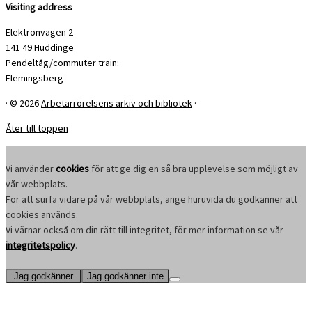
Visiting address
Elektronvägen 2
141 49 Huddinge
Pendeltåg/commuter train:
Flemingsberg
·
© 2026
Arbetarrörelsens arkiv och bibliotek
·
Åter till toppen
Vi använder
cookies
för att ge dig en så bra upplevelse som möjligt av
vår webbplats.
För att surfa vidare på vår webbplats, ange huruvida du godkänner att
cookies används.
Vi värnar också om din rätt till integritet, för mer information se vår
integritetspolicy
.
Jag godkänner
Jag godkänner inte