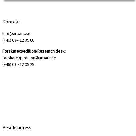
självbiografiska svit om […]
Kontakt
info@arbark.se
(+46) 08-412 39 00
Forskarexpedition/Research desk:
forskarexpedition@arbark.se
(+46) 08-412 39 29
Besöksadress