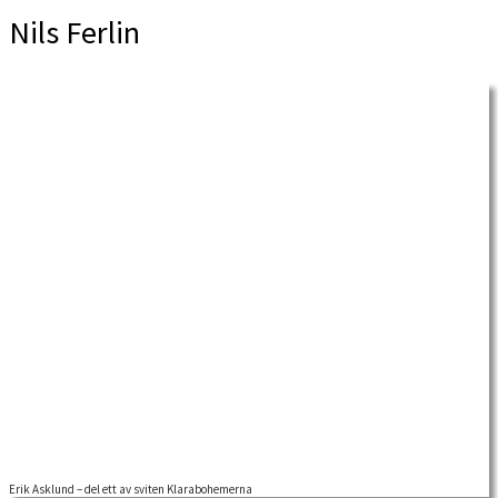
Nils Ferlin
Erik Asklund – del ett av sviten Klarabohemerna
Vi har tidigare skrivit boktips om Erik Asklunds böcker, bland annat hans