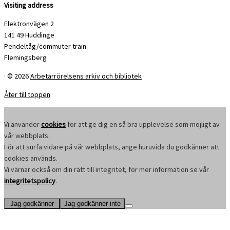
Visiting address
Elektronvägen 2
141 49 Huddinge
Pendeltåg/commuter train:
Flemingsberg
·
© 2026
Arbetarrörelsens arkiv och bibliotek
·
Åter till toppen
Vi använder
cookies
för att ge dig en så bra upplevelse som möjligt av
vår webbplats.
För att surfa vidare på vår webbplats, ange huruvida du godkänner att
cookies används.
Vi värnar också om din rätt till integritet, för mer information se vår
integritetspolicy
.
Jag godkänner
Jag godkänner inte