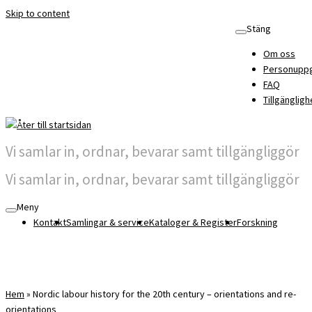
Skip to content
Stäng
Om oss
Personuppg
FAQ
Tillgängligh
Vi samlar in, ordnar, bevarar samt tillgängliggör
Vi samlar in, ordnar, bevarar samt tillgängliggör
Meny
Kontakt
Samlingar & service
Kataloger & Register
Forskning
Hem
»
Nordic labour history for the 20th century – orientations and re-
orientations