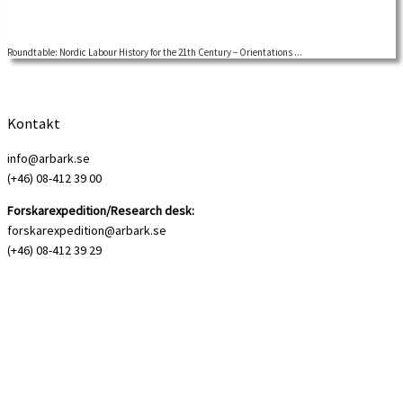
Roundtable: Nordic Labour History for the 21th Century – Orientations ...
Welcome to a Nordic Labour History Network roundtable There is a renewed
interest of co-operation […]
Kontakt
info@arbark.se
(+46) 08-412 39 00
Forskarexpedition/Research desk:
forskarexpedition@arbark.se
(+46) 08-412 39 29