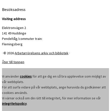
Besöksadress
Visiting address
Elektronvägen 2
141 49 Huddinge
Pendeltåg/commuter train:
Flemingsberg
·
© 2026
Arbetarrörelsens arkiv och bibliotek
·
Åter till toppen
Vi använder
cookies
för att ge dig en så bra upplevelse som möjligt av
vår webbplats.
För att surfa vidare på vår webbplats, ange huruvida du godkänner att
cookies används.
Vi värnar också om din rätt till integritet, för mer information se vår
integritetspolicy
.