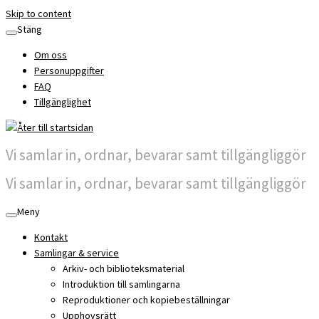
Skip to content
Stäng
Om oss
Personuppgifter
FAQ
Tillgänglighet
Vi samlar in, ordnar, bevarar samt tillgängliggör
Vi samlar in, ordnar, bevarar samt tillgängliggör
Meny
Kontakt
Samlingar & service
Arkiv- och biblioteksmaterial
Introduktion till samlingarna
Reproduktioner och kopiebeställningar
Upphovsrätt