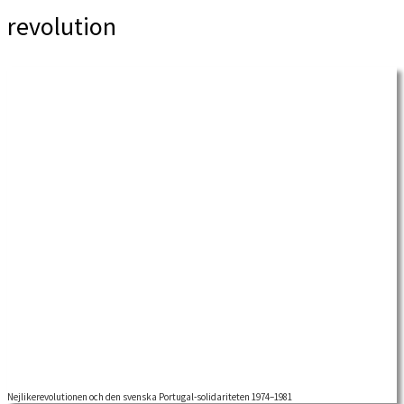
revolution
Nejlikerevolutionen och den svenska Portugal-solidariteten 1974–1981
Nejlikerevolutionen fick sitt namn av att folket firade friheten genom att sätta