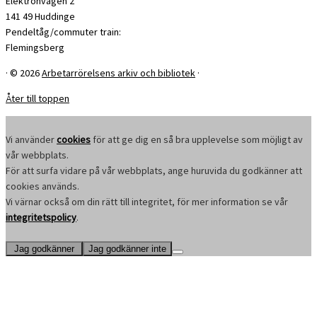
Elektronvägen 2
141 49 Huddinge
Pendeltåg/commuter train:
Flemingsberg
·
© 2026
Arbetarrörelsens arkiv och bibliotek
·
Åter till toppen
Vi använder
cookies
för att ge dig en så bra upplevelse som möjligt av
vår webbplats.
För att surfa vidare på vår webbplats, ange huruvida du godkänner att
cookies används.
Vi värnar också om din rätt till integritet, för mer information se vår
integritetspolicy
.
Jag godkänner
Jag godkänner inte