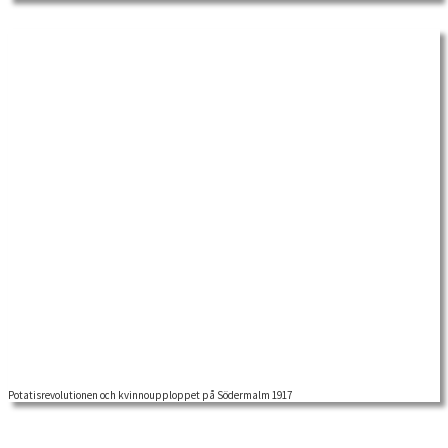
blommor i de […]
Potatisrevolutionen och kvinnoupploppet på Södermalm 1917
Socialistiskt forum. Seminarie med Håkan Blomqvist