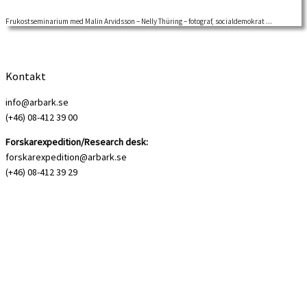
Frukostseminarium med Malin Arvidsson – Nelly Thüring – fotograf, socialdemokrat ...
Nelly Thüring var en av de fem första riksdagskvinnorna som intog sina platser i
januari […]
Kontakt
info@arbark.se
(+46) 08-412 39 00
Forskarexpedition/Research desk:
forskarexpedition@arbark.se
(+46) 08-412 39 29