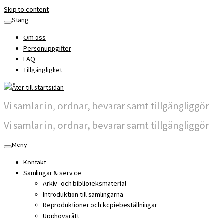
Skip to content
Stäng
Om oss
Personuppgifter
FAQ
Tillgänglighet
Vi samlar in, ordnar, bevarar samt tillgängliggör
Vi samlar in, ordnar, bevarar samt tillgängliggör
Meny
Kontakt
Samlingar & service
Arkiv- och biblioteksmaterial
Introduktion till samlingarna
Reproduktioner och kopiebeställningar
Upphovsrätt