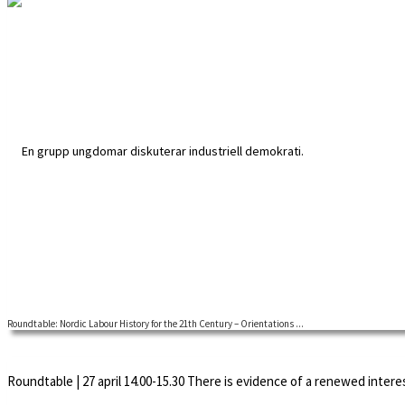
Roundtable: Nordic Labour History for the 21th Century – Orientations ...
Welcome to a Nordic Labour History Network roundtable There is a re
Roundtable | 27 april 14.00-15.30 There is evidence of a renewed interes