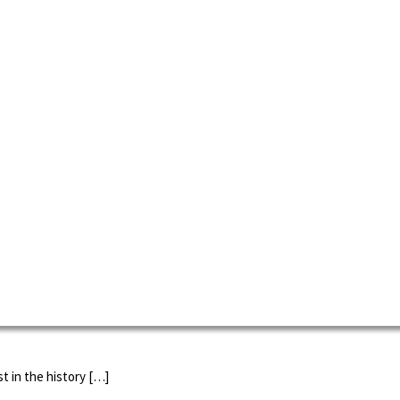
newed interest of co-operation […]
t in the history […]