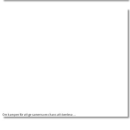
people have lived […]
Om kampen för att ge samerna en chans att överleva ...
John Takmans personarkiv är en rik källa till de olika frågor som han som
socialläkare […]