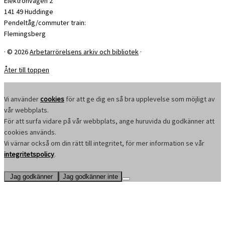
Elektronvägen 2
141 49 Huddinge
Pendeltåg/commuter train:
Flemingsberg
·
© 2026
Arbetarrörelsens arkiv och bibliotek
·
Åter till toppen
Vi använder
cookies
för att ge dig en så bra upplevelse som möjligt av
vår webbplats.
För att surfa vidare på vår webbplats, ange huruvida du godkänner att
cookies används.
Vi värnar också om din rätt till integritet, för mer information se vår
integritetspolicy
.
Jag godkänner
Jag godkänner inte