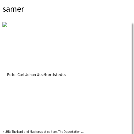
samer
NLHN: The Lord and Masters put us here. The Deportation ...
An online seminar organized by the Nordic Labour History Network. The Sámi