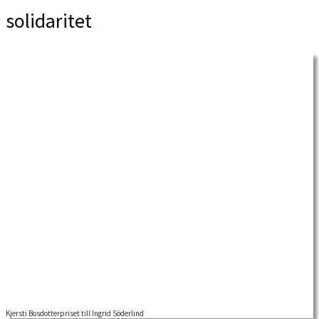
solidaritet
Kjersti Bosdotterpriset till Ingrid Söderlind
Kjersti Bosdotter-priset för bästa artikel i Arbetarhistoria år 2024 tilldelas Ingrid