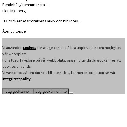
Pendeltåg/commuter train:
Flemingsberg
·
© 2026
Arbetarrörelsens arkiv och bibliotek
·
Åter till toppen
Vi använder
cookies
för att ge dig en så bra upplevelse som möjligt av
vår webbplats.
För att surfa vidare på vår webbplats, ange huruvida du godkänner att
cookies används.
Vi värnar också om din rätt till integritet, för mer information se vår
integritetspolicy
.
Jag godkänner
Jag godkänner inte