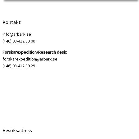
Kontakt
info@arbark.se
(+46) 08-412 39 00
Forskarexpedition/Research desk:
forskarexpedition@arbark.se
(+46) 08-412 39 29
Månadens boktips är tre strejkskildringar. Både Martin Kochs Timmerdalen och
Albert Vikstens Storm över niporna […]
Besöksadress