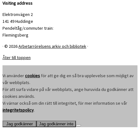
Visiting address
Elektronvägen 2
141 49 Huddinge
Pendeltåg/commuter train:
Flemingsberg
·
© 2026
Arbetarrörelsens arkiv och bibliotek
·
Åter till toppen
Vi använder
cookies
för att ge dig en så bra upplevelse som möjligt av
vår webbplats.
För att surfa vidare på vår webbplats, ange huruvida du godkänner att
cookies används.
Vi värnar också om din rätt till integritet, för mer information se vår
integritetspolicy
.
Jag godkänner
Jag godkänner inte