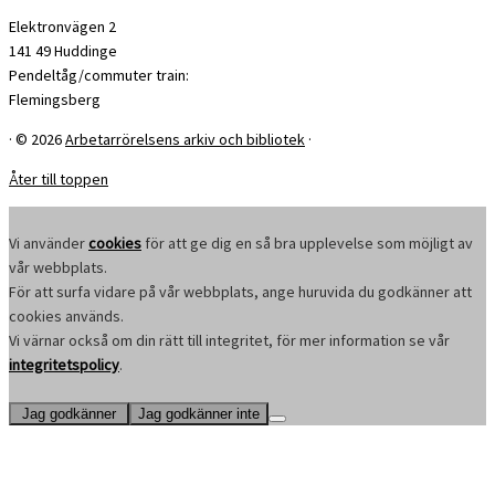
Elektronvägen 2
141 49 Huddinge
Pendeltåg/commuter train:
Flemingsberg
·
© 2026
Arbetarrörelsens arkiv och bibliotek
·
Åter till toppen
Vi använder
cookies
för att ge dig en så bra upplevelse som möjligt av
vår webbplats.
För att surfa vidare på vår webbplats, ange huruvida du godkänner att
cookies används.
Vi värnar också om din rätt till integritet, för mer information se vår
integritetspolicy
.
Jag godkänner
Jag godkänner inte