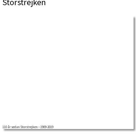
Storstrejken
110 år sedan Storstrejken – 1909-2019
2019 är det 110 år sedan Storstrejken ägde rum. En av de största
arbetsmarknadskonflikter i […]