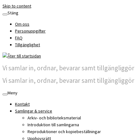
Skip to content
Stäng
Om oss
Personuppgifter
FAQ
Tillgänglighet
Vi samlar in, ordnar, bevarar samt tillgängliggör
Vi samlar in, ordnar, bevarar samt tillgängliggör
Meny
Kontakt
Samlingar & service
Arkiv- och biblioteksmaterial
Introduktion till samlingarna
Reproduktioner och kopiebeställningar
Upphovsrätt