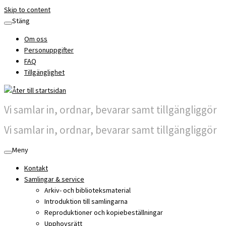
Skip to content
Stäng
Om oss
Personuppgifter
FAQ
Tillgänglighet
Vi samlar in, ordnar, bevarar samt tillgängliggör
Vi samlar in, ordnar, bevarar samt tillgängliggör
Meny
Kontakt
Samlingar & service
Arkiv- och biblioteksmaterial
Introduktion till samlingarna
Reproduktioner och kopiebeställningar
Upphovsrätt