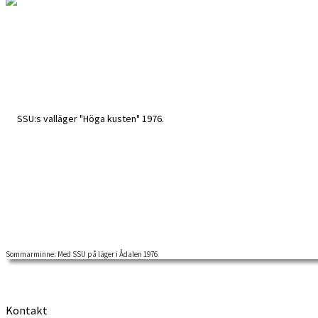
Sommarminne: Med SSU på läger i Ådalen 1976
Vi önskar en skön sommar med minnen från ett sommarläger med arbet
Kontakt