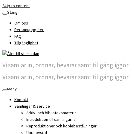
Skip to content
Stäng
Om oss
Personuppgifter
FAQ
Tillgänglighet
Vi samlar in, ordnar, bevarar samt tillgängliggör
Vi samlar in, ordnar, bevarar samt tillgängliggör
Meny
Kontakt
Samlingar & service
Arkiv- och biblioteksmaterial
Introduktion till samlingarna
Reproduktioner och kopiebeställningar
Upphovsrätt