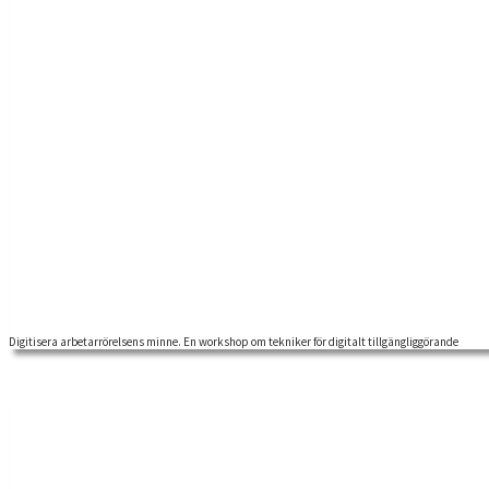
Digitisera arbetarrörelsens minne. En workshop om tekniker för digitalt tillgängliggörande
Hur har vi gjort för att digitisera arbetarrörelsens minne? Välkommen