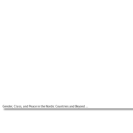
Gender, Class, and Peace in the Nordic Countries and Beyond ...
A two-day workshop on gender, class and peace in the Nordic countrie