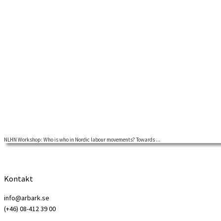
NLHN Workshop: Who is who in Nordic labour movements? Towards ...
Many people interested in a movement or an organisation often encou
Kontakt
info@arbark.se
(+46) 08-412 39 00