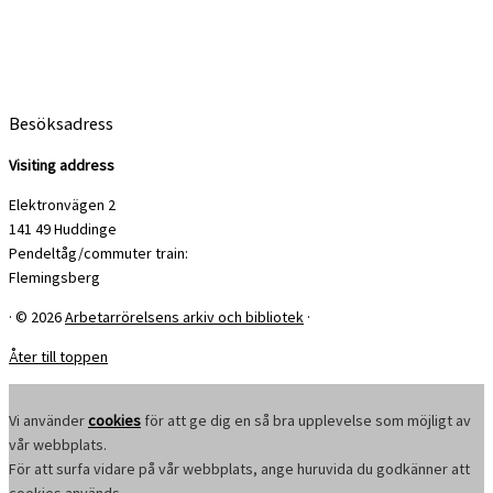
Besöksadress
Visiting address
Elektronvägen 2
141 49 Huddinge
Pendeltåg/commuter train:
Flemingsberg
·
© 2026
Arbetarrörelsens arkiv och bibliotek
·
Åter till toppen
Vi använder
cookies
för att ge dig en så bra upplevelse som möjligt av
vår webbplats.
För att surfa vidare på vår webbplats, ange huruvida du godkänner att