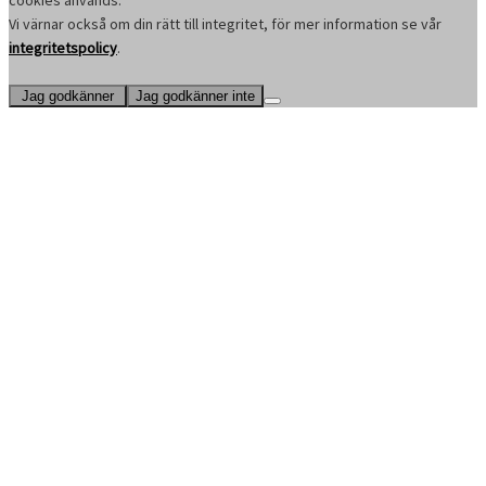
cookies används.
Vi värnar också om din rätt till integritet, för mer information se vår
integritetspolicy
.
Jag godkänner
Jag godkänner inte