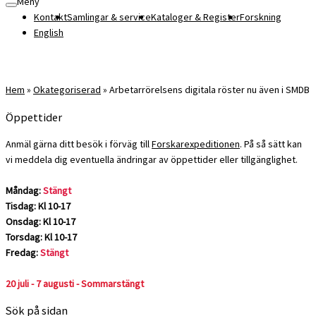
Meny
Kontakt
Samlingar & service
Kataloger & Register
Forskning
English
Hem
»
Okategoriserad
»
Arbetarrörelsens digitala röster nu även i SMDB
Öppettider
Anmäl gärna ditt besök i förväg till
Forskarexpeditionen
. På så sätt kan
vi meddela dig eventuella ändringar av öppettider eller tillgänglighet.
Måndag:
Stängt
Tisdag: Kl 10-17
Onsdag: Kl 10-17
Torsdag: Kl 10-17
Fredag:
Stängt
20 juli - 7 augusti - Sommarstängt
Sök på sidan