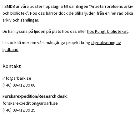
I SMDB är våra poster hopslagna till samlingen ”Arbetarrörelsens arkiv
och bibliotek”. Hos oss härrör dock de olika ljuden från en hel rad olika
arkiv och samlingar.
Du kan lyssna på ljuden på plats hos oss eller
hos Kungl. biblioteket
.
Läs också mer om vårt mångåriga projekt kring
digitalisering av
ljudband
.
Kontakt
info@arbark.se
(+46) 08-412 39 00
Forskarexpedition/Research desk:
forskarexpedition@arbark.se
(+46) 08-412 39 29