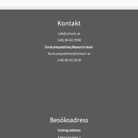
Kontakt
info@arbark.se
(+46) 08-412 39 00
Forskarexpedition/Research desk:
forskarexpedition@arbark.se
(+46) 08-412 39 29
Besöksadress
Visiting address
Elektronvägen 2