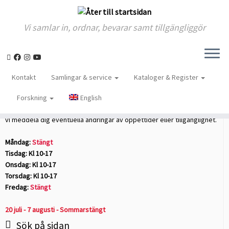
Vi samlar in, ordnar, bevarar samt tillgängliggör
Skip
to
Hem
»
Okategoriserad
»
Arkivens dag 2008
Kontakt
Samlingar & service
Kataloger & Register
content
Öppettider
Forskning
English
Anmäl gärna ditt besök i förväg till
Forskarexpeditionen
. På så sätt kan
vi meddela dig eventuella ändringar av öppettider eller tillgänglighet.
Måndag:
Stängt
Tisdag: Kl 10-17
Onsdag: Kl 10-17
Torsdag: Kl 10-17
Fredag:
Stängt
20 juli - 7 augusti - Sommarstängt
Sök på sidan