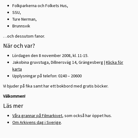
Folkparkerna och Folkets Hus,
SSU,
Ture Nerman,
Brunnsvik
…och dessutom fanor.
När och var?
Lördagen den 8 november 2008, kl. 11-15.
Jakobina gruvstuga, Dillnersväg 14, Grängesberg |
Klicka för
karta
Upplysningar på telefon: 0240 – 20600
Vi bjuder på fika samt har ett bokbord med gratis böcker.
Välkommen!
Läs mer
Våra grannar på Filmarkivet
, som också har öppet hus.
Om Arkivens dag i Sverige
.