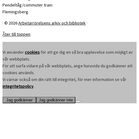
Pendeltåg/commuter train:
Flemingsberg
·
© 2026
Arbetarrörelsens arkiv och bibliotek
·
Åter till toppen
Vi använder
cookies
för att ge dig en så bra upplevelse som möjligt av
vår webbplats.
För att surfa vidare på vår webbplats, ange huruvida du godkänner att
cookies används.
Vi värnar också om din rätt till integritet, för mer information se vår
integritetspolicy
.
Jag godkänner
Jag godkänner inte