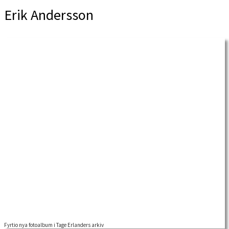
Erik Andersson
Fyrtio nya fotoalbum i Tage Erlanders arkiv
Nu finns ytterligare fyrtio fotoalbum tillhörande Tage Erlanders personarkiv