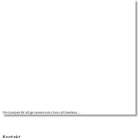
Om kampen för att ge samerna en chans att överleva ...
John Takmans personarkiv är en rik källa till de olika frågor som han som
socialläkare […]
Kontakt