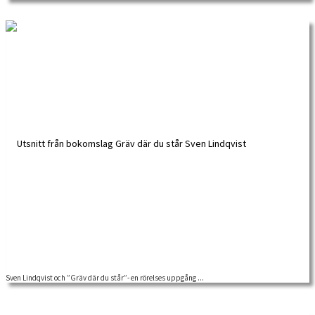
tillgängliga hos oss på Arbetarrörelsens arkiv […]
Sven Lindqvist och ”Gräv där du står”- en rörelses uppgång ...
Författaren Sven Lindqvist avled nyligen, 87 år gammal. Han var kanske allra
främst känd som […]