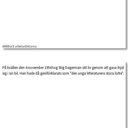
ARAB och arbetardiktarna
Läs om begreppen arbetarförfattare, arbetardiktare och proletärdiktare.
Författare sprungna ur arbetarklassen och som skrev ur […]
På kvällen den 4 november 1954 tog Stig Dagerman sitt liv genom att gasa ihjäl
sig i sin bil. Han hade då geniförklarats som "den unga litteraturens stora löfte".