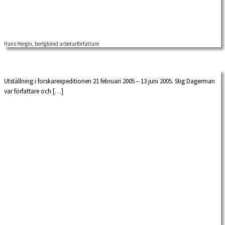
Hans Hergin, bortglömd arbetarförfattare
Utställning i forskarexpeditionen 21 februari 2005 – 13 juni 2005. Stig Dagerman
var författare och […]
Hans Hergin (1910-1988, från början Hans Håkansson) var född i Döderhults