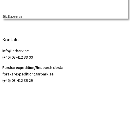
socken, Kalmar län. Hergin började själv arbetade som stenhuggare vid 14 års
ålder. Han började tidigt skriva berättelser.
Stig Dagerman
Kontakt
info@arbark.se
(+46) 08-412 39 00
Forskarexpedition/Research desk:
forskarexpedition@arbark.se
(+46) 08-412 39 29