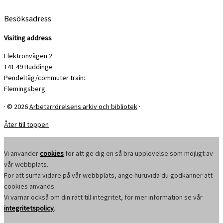
Besöksadress
Visiting address
Elektronvägen 2
141 49 Huddinge
Pendeltåg/commuter train:
Flemingsberg
·
© 2026
Arbetarrörelsens arkiv och bibliotek
·
Åter till toppen
Vi använder
cookies
för att ge dig en så bra upplevelse som möjligt av
vår webbplats.
För att surfa vidare på vår webbplats, ange huruvida du godkänner att
cookies används.
Vi värnar också om din rätt till integritet, för mer information se vår
integritetspolicy
.