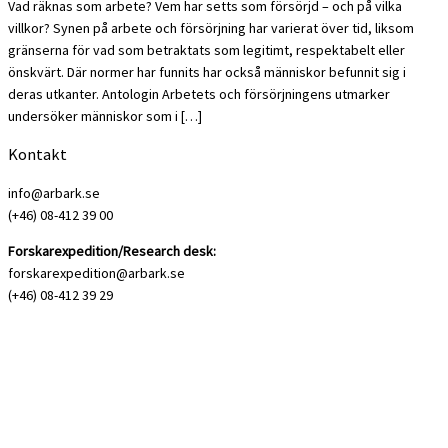
Vad räknas som arbete? Vem har setts som försörjd – och på vilka
villkor? Synen på arbete och försörjning har varierat över tid, liksom
gränserna för vad som betraktats som legitimt, respektabelt eller
önskvärt. Där normer har funnits har också människor befunnit sig i
deras utkanter. Antologin Arbetets och försörjningens utmarker
undersöker människor som i […]
Kontakt
info@arbark.se
(+46) 08-412 39 00
Forskarexpedition/Research desk:
forskarexpedition@arbark.se
(+46) 08-412 39 29