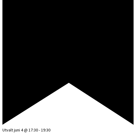
Utvalt
juni 4 @ 17:30
-
19:30