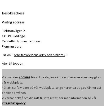
Besöksadress
Visiting address
Elektronvägen 2
141 49 Huddinge
Pendeltåg/commuter train:
Flemingsberg
·
© 2026
Arbetarrörelsens arkiv och bibliotek
·
Åter till toppen
Vi använder
cookies
för att ge dig en så bra upplevelse som möjligt av
vår webbplats.
För att surfa vidare på vår webbplats, ange huruvida du godkänner att
cookies används.
Vi värnar också om din rätt till integritet, för mer information se vår
integritetspolicy
.