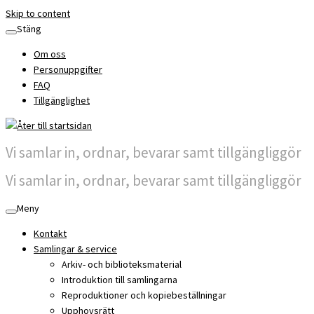
Skip to content
Stäng
Om oss
Personuppgifter
FAQ
Tillgänglighet
Vi samlar in, ordnar, bevarar samt tillgängliggör
Vi samlar in, ordnar, bevarar samt tillgängliggör
Meny
Kontakt
Samlingar & service
Arkiv- och biblioteksmaterial
Introduktion till samlingarna
Reproduktioner och kopiebeställningar
Upphovsrätt