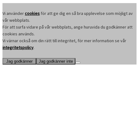
Vi använder
cookies
för att ge dig en så bra upplevelse som möjligt av
vår webbplats.
För att surfa vidare på vår webbplats, ange huruvida du godkänner att
cookies används.
Vi värnar också om din rätt till integritet, för mer information se vår
integritetspolicy
.
Jag godkänner
Jag godkänner inte