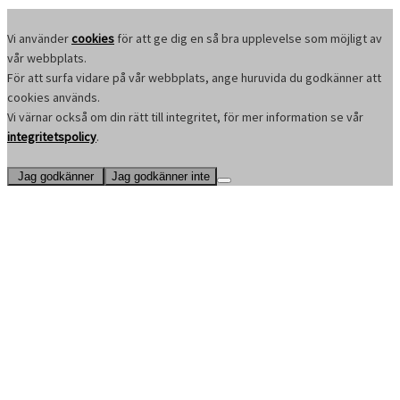
Vi använder
cookies
för att ge dig en så bra upplevelse som möjligt av
vår webbplats.
För att surfa vidare på vår webbplats, ange huruvida du godkänner att
cookies används.
Vi värnar också om din rätt till integritet, för mer information se vår
integritetspolicy
.
Jag godkänner
Jag godkänner inte