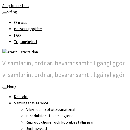
Skip to content
Stäng
Om oss
Personuppgifter
FAQ
Tillgänglighet
Vi samlar in, ordnar, bevarar samt tillgängliggör
Vi samlar in, ordnar, bevarar samt tillgängliggör
Meny
Kontakt
Samlingar & service
Arkiv- och biblioteksmaterial
Introduktion till samlingarna
Reproduktioner och kopiebeställningar
Upphovsrätt