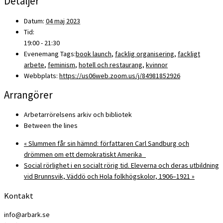
Detaljer
Datum:
04 maj 2023
Tid:
19:00 - 21:30
Evenemang Tags:
book launch
,
facklig organisering
,
fackligt
arbete
,
feminism
,
hotell och restaurang
,
kvinnor
Webbplats:
https://us06web.zoom.us/j/84981852926
Arrangörer
Arbetarrörelsens arkiv och bibliotek
Between the lines
«
Slummen får sin hämnd: författaren Carl Sandburg och
drömmen om ett demokratiskt Amerika
Social rörlighet i en socialt rörig tid. Eleverna och deras utbildning
vid Brunnsvik, Väddö och Hola folkhögskolor, 1906–1921
»
Kontakt
info@arbark.se