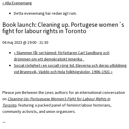
« Alla Evenemang
Detta evenemang har redan ägt rum.
Book launch: Cleaning up. Portugese women´s
fight for labour rights in Toronto
04 maj 2023 @ 19:00
-
21:30
«
Slummen får sin hämnd: författaren Carl Sandburg och
drömmen om ett demokratiskt Amerika
Social rörlighet i en socialt rörig tid. Eleverna och deras utbildning
vid Brunnsvik, Väddö och Hola folkhögskolor, 1906–1921
»
Please join Between the Lines authors for an international conversation
on
Cleaning Up: Portuguese Women’s Fight for Labour Rights in
Toronto,
featuring a packed panel of feminist labour historians,
community activists, and union organizers.
—