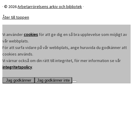
·
© 2026
Arbetarrörelsens arkiv och bibliotek
·
Åter till toppen
Vi använder
cookies
för att ge dig en så bra upplevelse som möjligt av
vår webbplats.
För att surfa vidare på vår webbplats, ange huruvida du godkänner att
cookies används.
Vi värnar också om din rätt till integritet, för mer information se vår
integritetspolicy
.
Jag godkänner
Jag godkänner inte