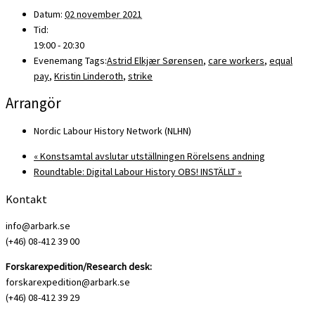
Datum:
02 november 2021
Tid:
19:00 - 20:30
Evenemang Tags:
Astrid Elkjær Sørensen
,
care workers
,
equal
pay
,
Kristin Linderoth
,
strike
Arrangör
Nordic Labour History Network (NLHN)
«
Konstsamtal avslutar utställningen Rörelsens andning
Roundtable: Digital Labour History OBS! INSTÄLLT
»
Kontakt
info@arbark.se
(+46) 08-412 39 00
Forskarexpedition/Research desk:
forskarexpedition@arbark.se
(+46) 08-412 39 29