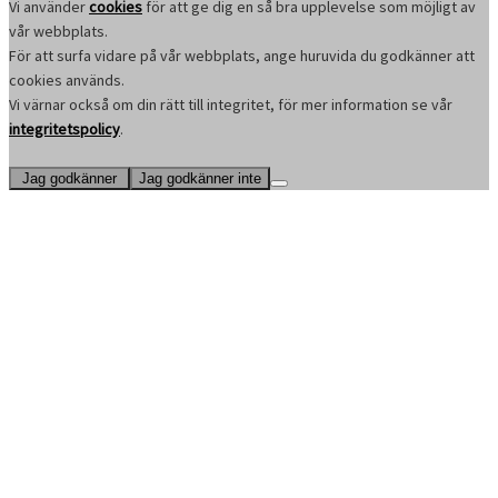
Vi använder
cookies
för att ge dig en så bra upplevelse som möjligt av
vår webbplats.
För att surfa vidare på vår webbplats, ange huruvida du godkänner att
cookies används.
Vi värnar också om din rätt till integritet, för mer information se vår
integritetspolicy
.
Jag godkänner
Jag godkänner inte