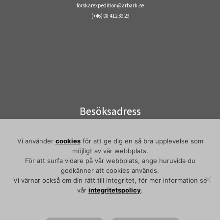
forskarexpedition@arbark.se
(+46) 08-412 39 29
Besöksadress
Visiting address
Elektronvägen 2
Vi använder
cookies
för att ge dig en så bra upplevelse som
141 49 Huddinge
möjligt av vår webbplats.
Pendeltåg/commuter train:
För att surfa vidare på vår webbplats, ange huruvida du
Flemingsberg
godkänner att cookies används.
Vi värnar också om din rätt till integritet, för mer information se
vår
integritetspolicy
.
·
© 2026
Arbetarrörelsens arkiv och bibliotek
·