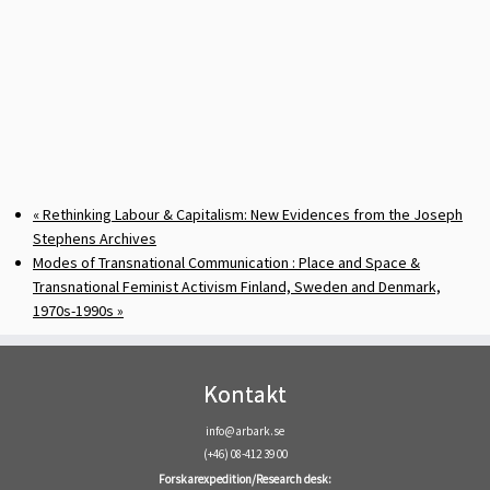
«
Rethinking Labour & Capitalism: New Evidences from the Joseph
Stephens Archives
Modes of Transnational Communication : Place and Space &
Transnational Feminist Activism Finland, Sweden and Denmark,
1970s-1990s
»
Kontakt
info@arbark.se
(+46) 08-412 39 00
Forskarexpedition/Research desk: