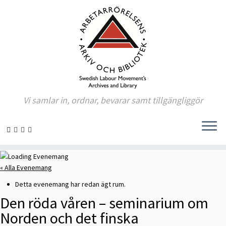
Vi samlar in, ordnar, bevarar samt tillgängliggör
Skip
to
« Alla Evenemang
content
Detta evenemang har redan ägt rum.
Den röda våren – seminarium om
Norden och det finska