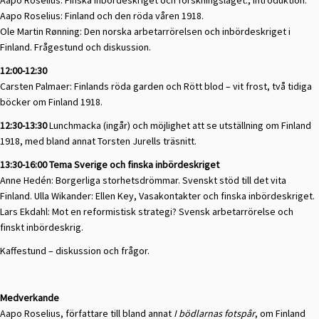
Aapo Roselius: Finska inbördeskriget och forskningsläget., introduktion.
Aapo Roselius: Finland och den röda våren 1918.
Ole Martin Rønning: Den norska arbetarrörelsen och inbördeskriget i
Finland. Frågestund och diskussion.
12:00-12:30
Carsten Palmaer: Finlands röda garden och Rött blod – vit frost, två tidiga
böcker om Finland 1918.
12:30-13:30
Lunchmacka (ingår) och möjlighet att se utställning om Finland
1918, med bland annat Torsten Jurells träsnitt.
13:30-16:00 Tema Sverige och finska inbördeskriget
Anne Hedén: Borgerliga storhetsdrömmar. Svenskt stöd till det vita
Finland. Ulla Wikander: Ellen Key, Vasakontakter och finska inbördeskriget.
Lars Ekdahl: Mot en reformistisk strategi? Svensk arbetarrörelse och
finskt inbördeskrig.
Kaffestund – diskussion och frågor.
Medverkande
Aapo Roselius, författare till bland annat
I bödlarnas fotspår
, om Finland