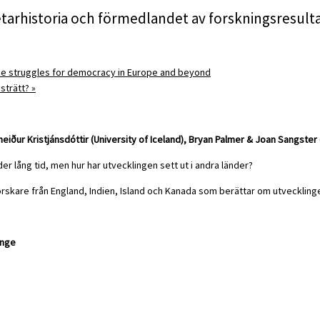
tarhistoria och förmedlandet av forskningsresult
the struggles for democracy in Europe and beyond
östrätt?
»
ður Kristjánsdóttir (University of Iceland), Bryan Palmer & Joan Sangster 
er lång tid, men hur har utvecklingen sett ut i andra länder?
orskare från England, Indien, Island och Kanada som berättar om utvecklinge
inge