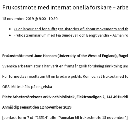
Frukostmöte med internationella forskare – arbe
15 november 2019 @ 9:00
-
10:30
«
For labour and for suffrage! Histories of labour movements and 
Frukostseminarium med Fia Sundevall och Bengt Sandin – Allmän r
Frukostmöte med June Hannam (University of the West of England), Ragnhei
Svenska arbetarhistoria har varit en framgångsrik forskningsinriktning und
Hur förmedlas resultaten till en bredare publik. Kom och ät frukost med f
OBS! Mötet hålls på engelska
Plats: Arbetarrörelsens arkiv och bibliotek, Elektronvägen 2, 141 49 Hudd
Anmäl dig senast den 12 november 2019
[contact-form-7 id=”13514″ title=”Anmälan till frukostmöte 15 november”]