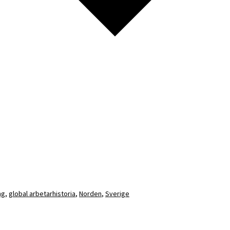
ng
,
global arbetarhistoria
,
Norden
,
Sverige