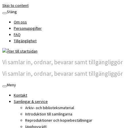
Skip to content
Stäng
Om oss
Personuppgifter
FAQ
Tillgänglighet
Vi samlar in, ordnar, bevarar samt tillgängliggör
Vi samlar in, ordnar, bevarar samt tillgängliggör
Meny
Kontakt
Samlingar & service
Arkiv- och biblioteksmaterial
Introduktion till samlingarna
Reproduktioner och kopiebeställningar
Upphovsrätt