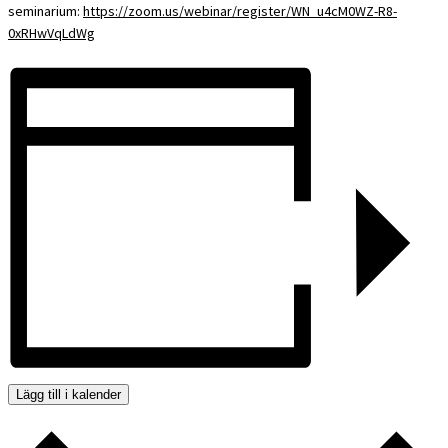
seminarium:
https://zoom.us/webinar/register/WN_u4cM0WZ-R8-
0xRHwVqLdWg
Lägg till i kalender