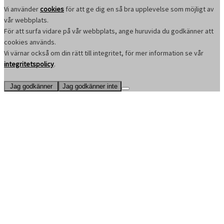
Vi använder
cookies
för att ge dig en så bra upplevelse som möjligt av
vår webbplats.
För att surfa vidare på vår webbplats, ange huruvida du godkänner att
cookies används.
Vi värnar också om din rätt till integritet, för mer information se vår
integritetspolicy
.
Jag godkänner
Jag godkänner inte