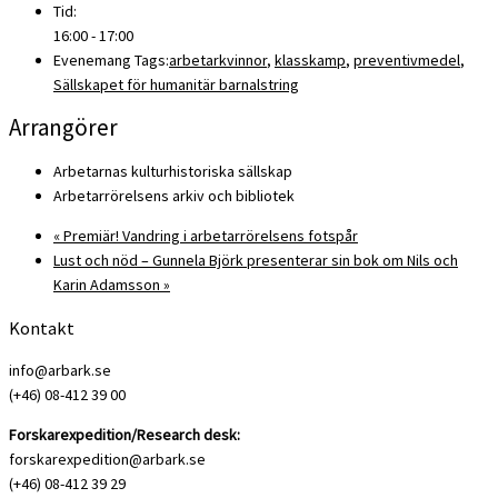
Tid:
16:00 - 17:00
Evenemang Tags:
arbetarkvinnor
,
klasskamp
,
preventivmedel
,
Sällskapet för humanitär barnalstring
Arrangörer
Arbetarnas kulturhistoriska sällskap
Arbetarrörelsens arkiv och bibliotek
«
Premiär! Vandring i arbetarrörelsens fotspår
Lust och nöd – Gunnela Björk presenterar sin bok om Nils och
Karin Adamsson
»
Kontakt
info@arbark.se
(+46) 08-412 39 00
Forskarexpedition/Research desk:
forskarexpedition@arbark.se
(+46) 08-412 39 29