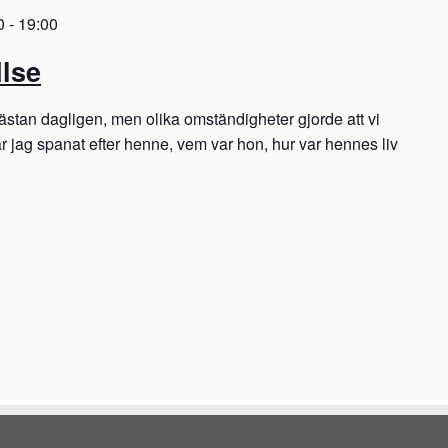
0
-
19:00
Ilse
nästan dagligen, men olika omständigheter gjorde att vi
 jag spanat efter henne, vem var hon, hur var hennes liv