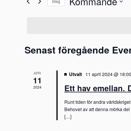
Kommande
Idag
n
y
V
c
e
ä
k
l
e
m
j
l
d
o
a
a
r
Senast föregående Ev
t
d
n
u
.
g
m
S
.
ö
APR
Utvalt
11 april 2024 @ 18:0
S
k
11
e
Ett hav emellan. 
e
2024
f
t
a
e
Runt tiden för andra världskriget
r
Behovet av att denna mörka del i 
r
E
[…]
c
v
e