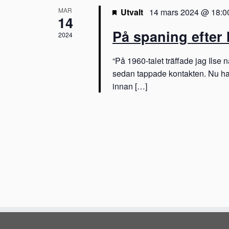
h
n
MAR
Utvalt
14 mars 2024 @ 18:0
e
14
a
m
På spaning efter 
2024
a
n
n
“På 1960-talet träffade jag Ilse 
g
d
e
sedan tappade kontakten. Nu har
f
V
innan […]
t
i
e
r
e
n
y
w
c
k
s
e
l
N
o
a
r
d