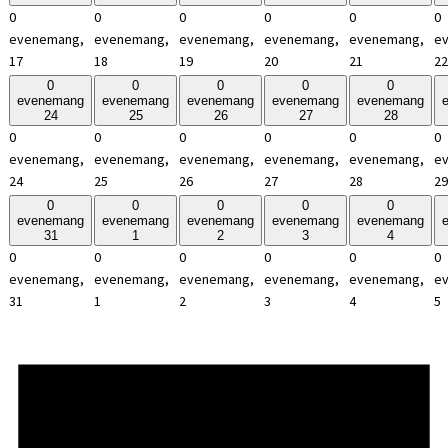
0
0
0
0
0
0
evenemang,
evenemang,
evenemang,
evenemang,
evenemang,
e
17
18
19
20
21
22
0
0
0
0
0
evenemang
evenemang
evenemang
evenemang
evenemang
24
25
26
27
28
0
0
0
0
0
0
evenemang,
evenemang,
evenemang,
evenemang,
evenemang,
e
24
25
26
27
28
29
0
0
0
0
0
evenemang
evenemang
evenemang
evenemang
evenemang
31
1
2
3
4
0
0
0
0
0
0
evenemang,
evenemang,
evenemang,
evenemang,
evenemang,
e
31
1
2
3
4
5