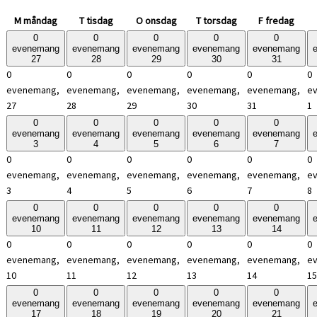
M
måndag
T
tisdag
O
onsdag
T
torsdag
F
fredag
0
0
0
0
0
evenemang
evenemang
evenemang
evenemang
evenemang
27
28
29
30
31
0
0
0
0
0
0
evenemang,
evenemang,
evenemang,
evenemang,
evenemang,
e
27
28
29
30
31
1
0
0
0
0
0
evenemang
evenemang
evenemang
evenemang
evenemang
3
4
5
6
7
0
0
0
0
0
0
evenemang,
evenemang,
evenemang,
evenemang,
evenemang,
e
3
4
5
6
7
8
0
0
0
0
0
evenemang
evenemang
evenemang
evenemang
evenemang
10
11
12
13
14
0
0
0
0
0
0
evenemang,
evenemang,
evenemang,
evenemang,
evenemang,
e
10
11
12
13
14
15
0
0
0
0
0
evenemang
evenemang
evenemang
evenemang
evenemang
17
18
19
20
21