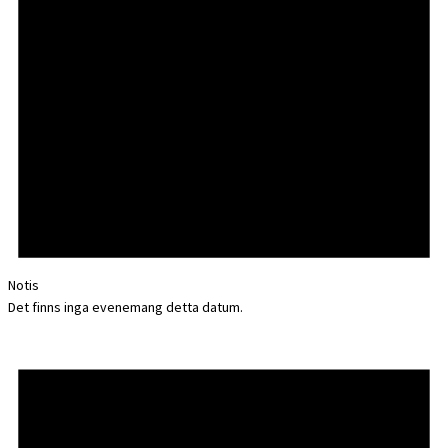
Notis
Det finns inga evenemang detta datum.