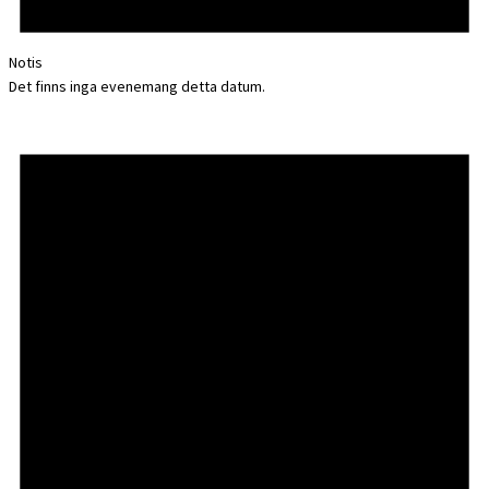
Notis
Det finns inga evenemang detta datum.