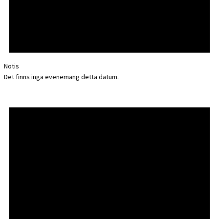
Notis
Det finns inga evenemang detta datum.