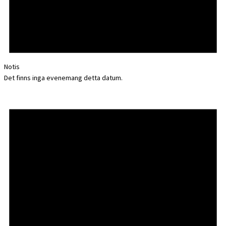
Notis
Det finns inga evenemang detta datum.