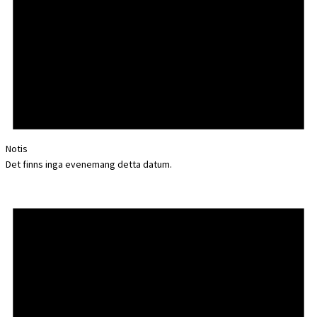
Notis
Det finns inga evenemang detta datum.