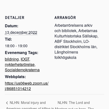
DETALJER
ARRANGÖR
Arbetarrörelsens arkiv
Datum:
och bibliotek, Arbetarnas
13 december 2022
Kulturhistoriska Sällskap,
Tid:
ABF Stockholm, LO-
18:00 - 19:00
distriktet Stockholms län,
Långholmens
Evenemang Tags:
folkhögskola
bildning
,
IOGT
,
nykterhetsrörelse
,
Socialdemokraterna
Webbplats:
https://us06web.zoom.us/
j/86851014212
NLHN: The Lord and
NLHN: Moral injury and
American narratives of killing in
Masters put us here. The