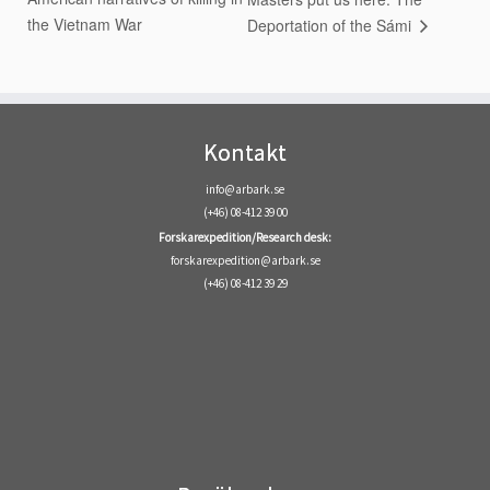
the Vietnam War
Deportation of the Sámi
Kontakt
info@arbark.se
(+46) 08-412 39 00
Forskarexpedition/Research desk:
forskarexpedition@arbark.se
(+46) 08-412 39 29