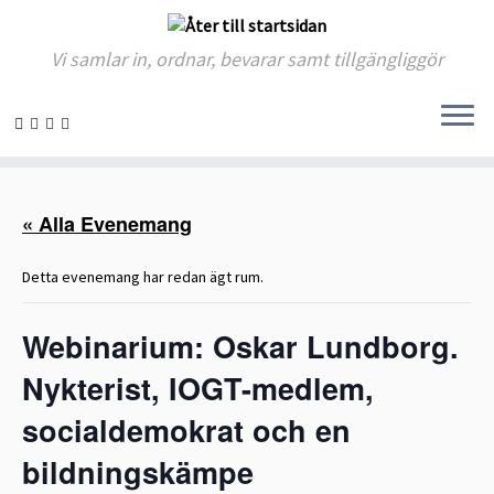
Vi samlar in, ordnar, bevarar samt tillgängliggör
Skip
to
« Alla Evenemang
content
Detta evenemang har redan ägt rum.
Webinarium: Oskar Lundborg.
Nykterist, IOGT-medlem,
socialdemokrat och en
bildningskämpe