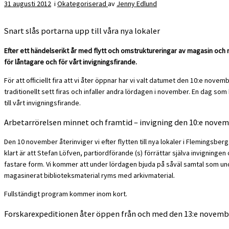
31 augusti 2012
i
Okategoriserad
av
Jenny Edlund
Snart slås portarna upp till våra nya lokaler
Efter ett händelserikt år med flytt och omstruktureringar av magasin oc
för låntagare och för vårt invigningsfirande.
För att officiellt fira att vi åter öppnar har vi valt datumet den 10:e no
traditionellt sett firas och infaller andra lördagen i november. En dag som
till vårt invigningsfirande.
Arbetarrörelsen minnet och framtid – invigning den 10:e nove
Den 10 november återinviger vi efter flytten till nya lokaler i Flemingsbe
klart är att Stefan Löfven, partiordförande (s) förrättar själva invigni
fastare form.
Vi kommer att under lördagen bjuda på såväl samtal som unde
magasinerat biblioteksmaterial ryms med arkivmaterial.
Fullständigt program kommer inom kort.
Forskarexpeditionen åter öppen från och med den 13:e novemb