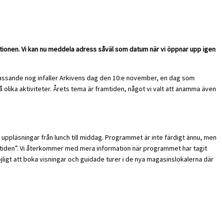
itionen. Vi kan nu meddela adress såväl som datum när vi öppnar upp igen
e. Passande nog infaller Arkivens dag den 10:e november, en dag som
å olika aktiviteter. Årets tema är framtiden, något vi valt att anamma även
h uppläsningar från lunch till middag. Programmet är inte färdigt ännu, men
ramtiden”. Vi återkommer med mera information när programmet har tagit
ligt att boka visningar och guidade turer i de nya magasinslokalerna där