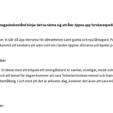
h magasinsbestånd börjar det nu närma sig att åter öppna upp forskarexped
vember. Vi slår då upp dörrarna för allmänheten samt gamla och nya låntagar
 kommit att innebära att arkiv runt om i landet öppnar dörrarna och bjuder p
mber
rg. Vi räknar med att erbjuda ett smörgåsbord av samtal, visningar, musik oc
ngen och att temat för dagen kommer att vara ”Arbetarrörelsen minnet och f
rhållning. I och med att det är arkivens dag, kommer det även att vara möj
er