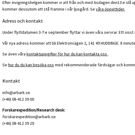
Efter invigningshelgen kommer vi att från och med tisdagen den13:e slå up
kommer dessutom att stå framme i vår ljusgård. Se
våra öppettider.
Adress och kontakt
Under flyttdatumen 3-7:e september flyttar vi även våra servrar. Ett visst 
Vår nya adress kommer att bli Elektronvägen 2, 141 49 HUDDINGE. 8 minut
Se även våra
kontaktuppgifter för hur du kan kontakta oss
.
Se
hur du du kan besöka oss
med rekommenderade färdvägar och kommu
Kontakt
info@arbark.se
(+46) 08-412 39 00
Forskarexpedition/Research desk:
forskarexpedition@arbark.se
(+46) 08-412 39 29