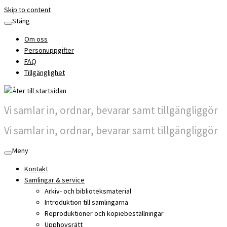
Skip to content
Stäng
Om oss
Personuppgifter
FAQ
Tillgänglighet
Vi samlar in, ordnar, bevarar samt tillgängliggör
Vi samlar in, ordnar, bevarar samt tillgängliggör
Meny
Kontakt
Samlingar & service
Arkiv- och biblioteksmaterial
Introduktion till samlingarna
Reproduktioner och kopiebeställningar
Upphovsrätt