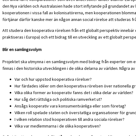
den Nya världen och Australasien hade stort inflytande på grundandet av k
kooperationen i vissa fall av kolonisatörerna, men kooperationen blommade ä
förtjänar därför kanske mer än någon annan social rörelse att studeras frå
Att studera den kooperativa rörelsen från ett globalt perspektiv innebä
praktiseras i Europa) och ett bidrag till en utveckling av ett globalt pers
Blir en samlingsvolym
Projektet ska utmynna i en samlingsvolym med bidrag från experter om e
finnas i den historiska utvecklingen i de olika delarna av världen. Några
Var och hur uppstod kooperativa rörelser?
Hur färdades idéer om den kooperativa rörelsen över nationella g
Vilka olika former av kooperativ fanns det i olika delar av världen?
Hur såg det rättsliga och politiska ramverket ut?
Ansågs kooperativ vara konsumentvänliga eller som företag?
Vilken roll spelade staten och överstatliga organisationer för gru
I vilken relation stod kooperativen till andra sociala rörelser?
Vilka var medlemmarna i de olika kooperativen?