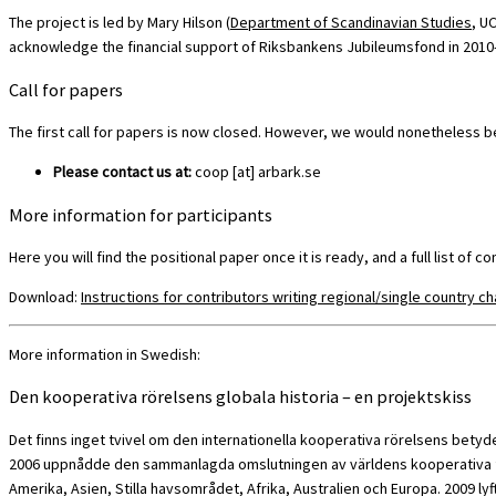
The project is led by Mary Hilson (
Department of Scandinavian Studies
, U
acknowledge the financial support of Riksbankens Jubileumsfond in 2010
Call for papers
The first call for papers is now closed. However, we would nonetheless be
Please contact us at:
coop [at] arbark.se
More information for participants
Here you will find the positional paper once it is ready, and a full list of co
Download:
Instructions for contributors writing regional/single country c
More information in Swedish:
Den kooperativa rörelsens globala historia – en projektskiss
Det finns inget tvivel om den internationella kooperativa rörelsens bety
2006 uppnådde den sammanlagda omslutningen av världens kooperativa före
Amerika, Asien, Stilla havsområdet, Afrika, Australien och Europa. 2009 lyft