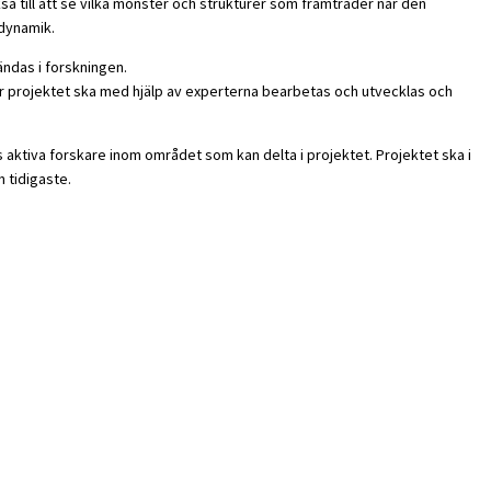
så till att se vilka mönster och strukturer som framträder när den
 dynamik.
ndas i forskningen.
r projektet ska med hjälp av experterna bearbetas och utvecklas och
s aktiva forskare inom området som kan delta i projektet. Projektet ska i
 tidigaste.