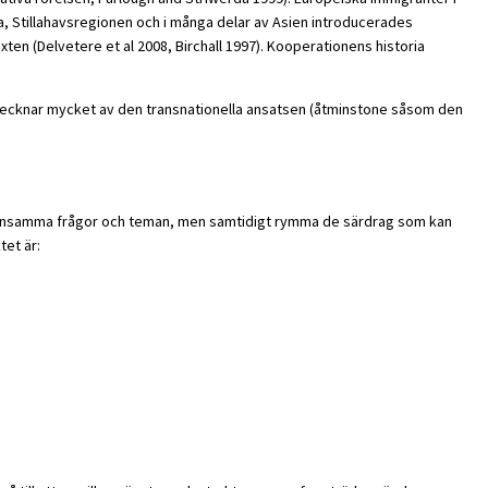
ka, Stillahavsregionen och i många delar av Asien introducerades
xten (Delvetere et al 2008, Birchall 1997). Kooperationens historia
etecknar mycket av den transnationella ansatsen (åtminstone såsom den
gemensamma frågor och teman, men samtidigt rymma de särdrag som kan
tet är: