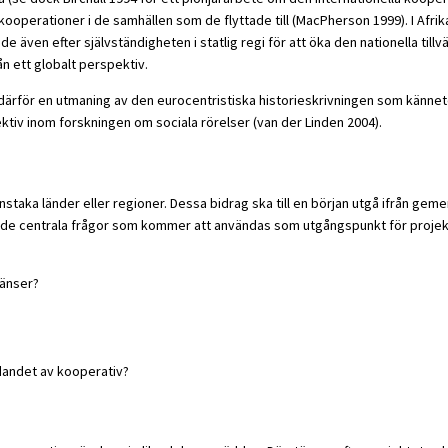
ooperationer i de samhällen som de flyttade till (MacPherson 1999). I Afri
ven efter självständigheten i statlig regi för att öka den nationella tillvä
n ett globalt perspektiv.
r därför en utmaning av den eurocentristiska historieskrivningen som känn
pektiv inom forskningen om sociala rörelser (van der Linden 2004).
nstaka länder eller regioner. Dessa bidrag ska till en början utgå ifrån 
 av de centrala frågor som kommer att användas som utgångspunkt för projek
ränser?
ndandet av kooperativ?