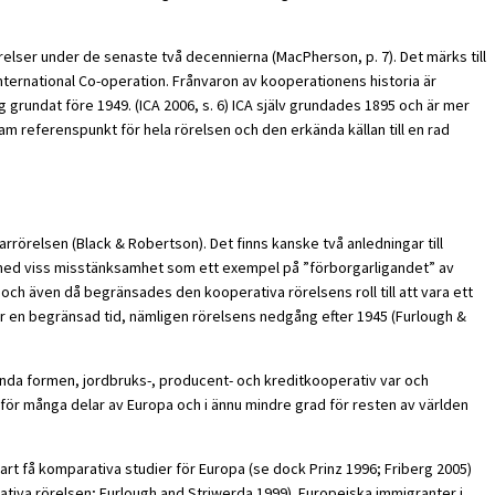
lser under de senaste två decennierna (MacPherson, p. 7). Det märks till
ternational Co-operation. Frånvaron av kooperationens historia är
 grundat före 1949. (ICA 2006, s. 6) ICA själv grundades 1895 och är mer
referenspunkt för hela rörelsen och den erkända källan till en rad
tarrörelsen (Black & Robertson). Det finns kanske två anledningar till
en med viss misstänksamhet som ett exempel på ”förborgarligandet” av
 och även då begränsades den kooperativa rörelsens roll till att vara ett
er en begränsad tid, nämligen rörelsens nedgång efter 1945 (Furlough &
nda formen, jordbruks-, producent- och kreditkooperativ var och
för många delar av Europa och i ännu mindre grad för resten av världen
bart få komparativa studier för Europa (se dock Prinz 1996; Friberg 2005)
tiva rörelsen; Furlough and Striwerda 1999). Europeiska immigranter i