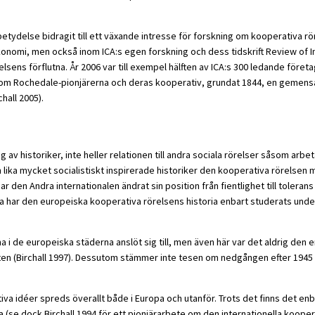
delse bidragit till ett växande intresse för forskning om kooperativa röre
onomi, men också inom ICA:s egen forskning och dess tidskrift Review of In
ns förflutna. År 2006 var till exempel hälften av ICA:s 300 ledande företag
om Rochedale-pionjärerna och deras kooperativ, grundat 1844, en gemensam 
hall 2005).
 av historiker, inte heller relationen till andra sociala rörelser såsom arbe
h lika mycket socialistiskt inspirerade historiker den kooperativa rörels
den Andra internationalen ändrat sin position från fientlighet till tolerans
dra har den europeiska kooperativa rörelsens historia enbart studerats und
de europeiska städerna anslöt sig till, men även här var det aldrig den e
ten (Birchall 1997). Dessutom stämmer inte tesen om nedgången efter 1945 
iva idéer spreds överallt både i Europa och utanför. Trots det finns det en
se dock Birchall 1994 för ett pionjärarbete om den internationella koopera