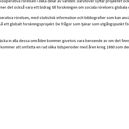
operativa rörelsen i olika delar av världen. Därutöver syftar projektet ock
r det också vara ett bidrag till forskningen om sociala rörelsers globala
ativa rörelsen, med statistisk information och bibliografier som kan anvä
å ett globalt forskningsprojekt. De frågor som tjänar som utgångspunkt fö
tt täcka in alla dessa områden kommer givetvis vara beroende av om det finn
 kommer att omfatta en rad olika tidsperioder med åren kring 1860 som den