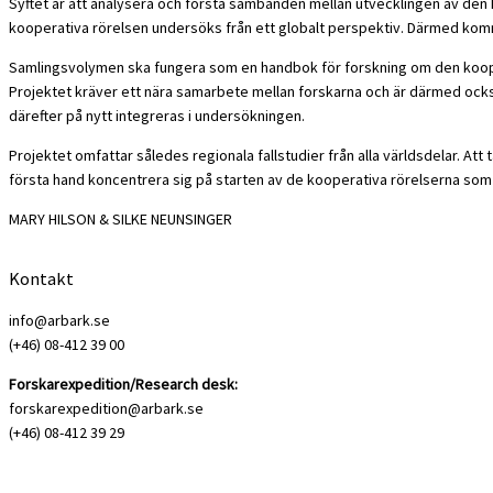
Syftet är att analysera och förstå sambanden mellan utvecklingen av den ko
kooperativa rörelsen undersöks från ett globalt perspektiv. Därmed komme
Samlingsvolymen ska fungera som en handbok för forskning om den kooper
Projektet kräver ett nära samarbete mellan forskarna och är därmed ocks
därefter på nytt integreras i undersökningen.
Projektet omfattar således regionala fallstudier från alla världsdelar. A
första hand koncentrera sig på starten av de kooperativa rörelserna som
MARY HILSON & SILKE NEUNSINGER
Kontakt
info@arbark.se
(+46) 08-412 39 00
Forskarexpedition/Research desk:
forskarexpedition@arbark.se
(+46) 08-412 39 29