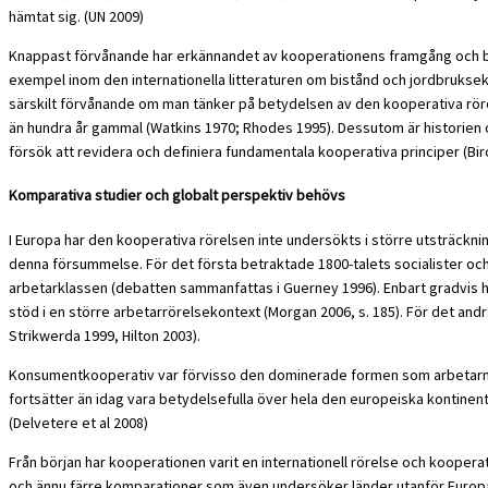
hämtat sig. (UN 2009)
Knappast förvånande har erkännandet av kooperationens framgång och bety
exempel inom den internationella litteraturen om bistånd och jordbruksek
särskilt förvånande om man tänker på betydelsen av den kooperativa rörelse
än hundra år gammal (Watkins 1970; Rhodes 1995). Dessutom är historien 
försök att revidera och definiera fundamentala kooperativa principer (Birc
Komparativa studier och globalt perspektiv behövs
I Europa har den kooperativa rörelsen inte undersökts i större utsträckning
denna försummelse. För det första betraktade 1800-talets socialister oc
arbetarklassen (debatten sammanfattas i Guerney 1996). Enbart gradvis har 
stöd i en större arbetarrörelsekontext (Morgan 2006, s. 185). För det an
Strikwerda 1999, Hilton 2003).
Konsumentkooperativ var förvisso den dominerade formen som arbetarna i 
fortsätter än idag vara betydelsefulla över hela den europeiska kontinen
(Delvetere et al 2008)
Från början har kooperationen varit en internationell rörelse och kooperat
och ännu färre komparationer som även undersöker länder utanför Europa (