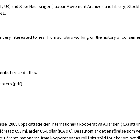
CL, UK) and Silke Neunsinger (
Labour Movement Archives and Library
, Stock
-11.
 very interested to hear from scholars working on the history of consumer 
ntributors and titles.
hapters
(pdf)
delse. 2009 uppskattade den
internationella kooperativa Alliansen (ICA)
att u
tag 693 miljarder US-Dollar (ICA s 6). Dessutom är det en rörelse som ve
e Förenta nationerna fram kooperationens roll i sitt stöd för ekonomiskt till