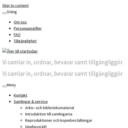
Skip to content
Stäng
Om oss
Personuppgifter
FAQ
Tillgänglighet
Vi samlar in, ordnar, bevarar samt tillgängliggör
Vi samlar in, ordnar, bevarar samt tillgängliggör
Meny
Kontakt
Samlingar & service
Arkiv- och biblioteksmaterial
Introduktion till samlingarna
Reproduktioner och kopiebeställningar
Upphovsrätt