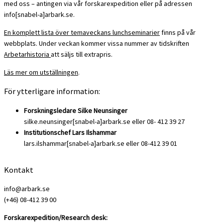
med oss – antingen via vår forskarexpedition eller på adressen
info[snabel-a]arbark.se.
En komplett lista över temaveckans lunchseminarier
finns på vår
webbplats
. Under veckan kommer vissa nummer av tidskriften
Arbetarhistoria
att säljs till extrapris.
Läs mer om utställningen
.
För ytterligare information:
Forskningsledare Silke Neunsinger
silke.neunsinger[snabel-a]arbark.se eller 08- 412 39 27
Institutionschef Lars Ilshammar
lars.ilshammar[snabel-a]arbark.se eller 08-412 39 01
Kontakt
info@arbark.se
(+46) 08-412 39 00
Forskarexpedition/Research desk: