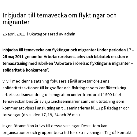
Inbjudan till temavecka om flyktingar och
migranter
26 april 2011
i
Okategoriserad
av
admin
Inbjudan till temavecka om flyktingar och migranter Under perioden 17 –
26 maj 2011 genomför Arbetarrörelsens arkiv och bibliotek en större
temasatsning med rubriken ”Arbetare i rörelse: flyktingar & migranter –
solidaritet & konkurrens”.
Vi vill med denna satsning fokusera såväl arbetarrörelsens
solidaritetsaktioner till krigsoffer och flyktingar som konflikter kring
arbetskraftsinvandring och migration under framförallt 1900-talet.
Temaveckan består av sju lunchseminarier samt en utställning som
kommer att visas i anslutningen till seminarierna kl. 13 på tisdagar och
torsdagar (d.v.s. den 17, 19, 24 och 26 maj)
Ingen föranmälan krävs till dessa visningar. Dessutom kan
organisationer och grupper boka tid för extra visningar. Tag då kontakt