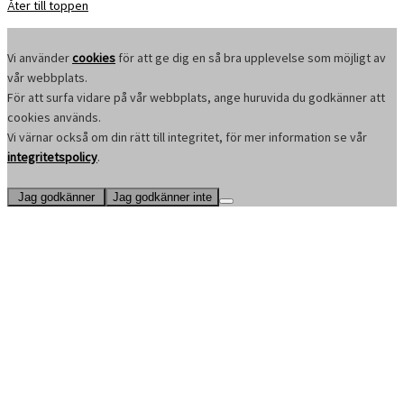
Åter till toppen
Vi använder
cookies
för att ge dig en så bra upplevelse som möjligt av
vår webbplats.
För att surfa vidare på vår webbplats, ange huruvida du godkänner att
cookies används.
Vi värnar också om din rätt till integritet, för mer information se vår
integritetspolicy
.
Jag godkänner
Jag godkänner inte