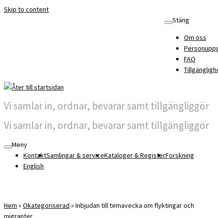
Skip to content
Stäng
Om oss
Personuppg
FAQ
Tillgängligh
Vi samlar in, ordnar, bevarar samt tillgängliggör
Vi samlar in, ordnar, bevarar samt tillgängliggör
Meny
Kontakt
Samlingar & service
Kataloger & Register
Forskning
English
Hem
»
Okategoriserad
»
Inbjudan till temavecka om flyktingar och
migranter