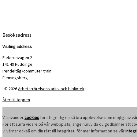
Besöksadress
Visiting address
Elektronvägen 2
141 49 Huddinge
Pendeltåg/commuter train:
Flemingsberg
·
© 2026
Arbetarrörelsens arkiv och bibliotek
·
Åter till toppen
Vi använder
cookies
för att ge dig en så bra upplevelse som möjligt av vå
För att surfa vidare på vår webbplats, ange huruvida du godkänner att c
Vi värnar också om din rätt till integritet, för mer information se vår
integr