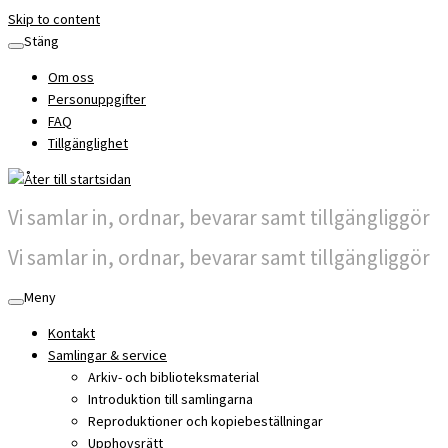
Skip to content
Stäng
Om oss
Personuppgifter
FAQ
Tillgänglighet
Vi samlar in, ordnar, bevarar samt tillgängliggör
Vi samlar in, ordnar, bevarar samt tillgängliggör
Meny
Kontakt
Samlingar & service
Arkiv- och biblioteksmaterial
Introduktion till samlingarna
Reproduktioner och kopiebeställningar
Upphovsrätt