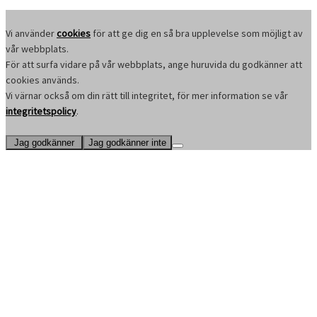
Vi använder
cookies
för att ge dig en så bra upplevelse som möjligt av
vår webbplats.
För att surfa vidare på vår webbplats, ange huruvida du godkänner att
cookies används.
Vi värnar också om din rätt till integritet, för mer information se vår
integritetspolicy
.
Jag godkänner
Jag godkänner inte