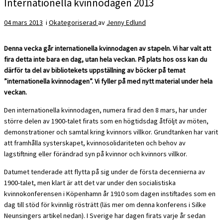
Internationella kvinnodagen 2013
04 mars 2013
i
Okategoriserad
av
Jenny Edlund
Denna vecka går internationella kvinnodagen av stapeln. Vi har valt att
fira detta inte bara en dag, utan hela veckan. På plats hos oss kan du
därför ta del av bibliotekets uppställning av böcker på temat
”internationella kvinnodagen”. Vi fyller på med nytt material under hela
veckan.
Den internationella kvinnodagen, numera firad den 8 mars, har under
större delen av 1900-talet firats som en högtidsdag åtföljt av möten,
demonstrationer och samtal kring kvinnors villkor. Grundtanken har varit
att framhålla systerskapet, kvinnosolidariteten och behov av
lagstiftning eller förändrad syn på kvinnor och kvinnors villkor.
Datumet tenderade att flytta på sig under de första decennierna av
1900-talet, men klart är att det var under den socialistiska
kvinnokonferensen i Köpenhamn år 1910 som dagen instiftades som en
dag till stöd för kvinnlig rösträtt (läs mer om denna konferens i Silke
Neunsingers artikel nedan). I Sverige har dagen firats varje år sedan