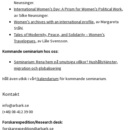
Neunsinger.
International Women’s Day: A Prism for Women’s Political Work
,
av Silke Neunsinger.
Women’s archives with an international profile
, av Margareta
Ståhl.
Tales of Modernity, Peace, and Solidarity – Women’s
Travelogues
, av Lâle Svensson.
Kommande seminarium hos oss:
Seminarium: Rena hem på smutsiga villkor? Hushållstjänster,
migration och globalisering
Håll även utkik i vårt
kalendarium
för kommande seminarium.
Kontakt
info@arbark.se
(+46) 08-412 39 00
Forskarexpedition/Research desk:
forskarexpedition@arbark.se